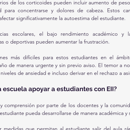
rios de los corticoides pueden incluir aumento de peso
ad para concentrarse y dolores de cabeza. Estos cam
fectar significativamente la autoestima del estudiante.
ias escolares, el bajo rendimiento académico y la
vas o deportivas pueden aumentar la frustración.
nes más difíciles para estos estudiantes en el ámbito
año de manera urgente y sin previo aviso. El temor a no 
iveles de ansiedad e incluso derivar en el rechazo a asis
escuela apoyar a estudiantes con EII?
 comprensión por parte de los docentes y la comunida
 estudiante pueda desarrollarse de manera académica y s
 medidas que permitan al estudiante salir del aula rá