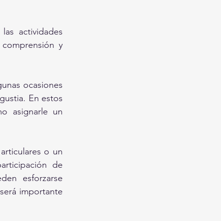
as actividades 
 comprensión y 
gunas ocasiones 
gustia. En estos 
o asignarle un 
rticulares o un 
rticipación de 
en esforzarse 
será importante 