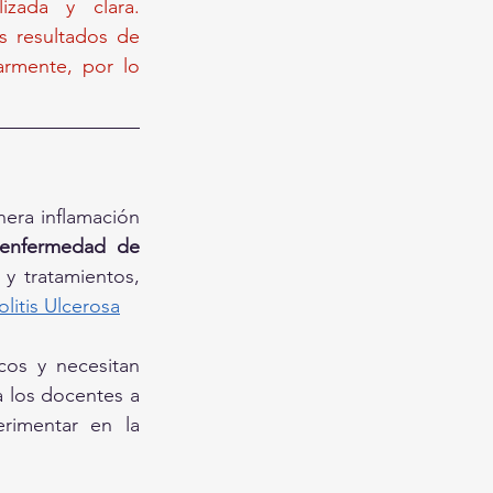
un esfuerzo para asegurar que la información sea precisa, actualizada y clara. 
s resultados de 
armente, por lo 
era inflamación 
enfermedad de 
y tratamientos, 
litis Ulcerosa
os y necesitan 
 los docentes a 
rimentar en la 