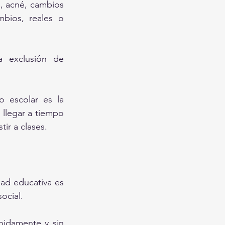
, acné, cambios 
bios, reales o 
 exclusión de 
 escolar es la 
llegar a tiempo 
tir a clases.
d educativa es 
ocial.
pidamente y sin 