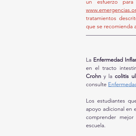
www.emergencias.or
tratamientos descrit
que se recomienda as
La 
Enfermedad Inflama
en el tracto intest
Crohn
 y la 
colitis u
consulte
Enfermedad 
Los estudiantes que
apoyo adicional en e
comprender mejor l
escuela.