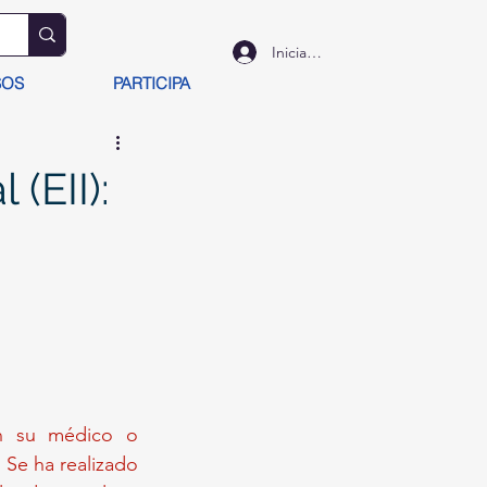
Iniciar sesión
SOS
PARTICIPA
(EII):
on su médico o 
Se ha realizado 