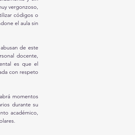
muy vergonzoso, 
lizar códigos o 
one el aula sin 
abusan de este 
sonal docente, 
ental es que el 
ada con respeto 
habrá momentos 
ios durante su 
ento académico, 
olares.