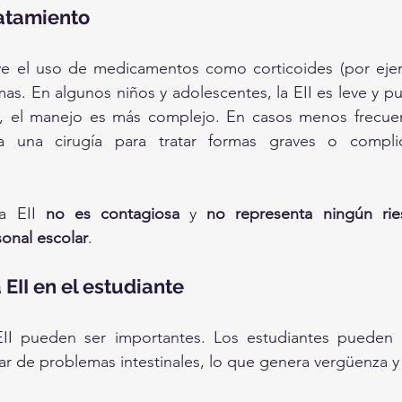
ratamiento
uye el uso de medicamentos como corticoides (por ejem
omas. En algunos niños y adolescentes, la EII es leve y p
s, el manejo es más complejo. En casos menos frecuen
 a una cirugía para tratar formas graves o compli
a EII 
no es contagiosa
 y 
no representa ningún rie
sonal escolar
.
 EII en el estudiante
EII pueden ser importantes. Los estudiantes pueden s
r de problemas intestinales, lo que genera vergüenza y