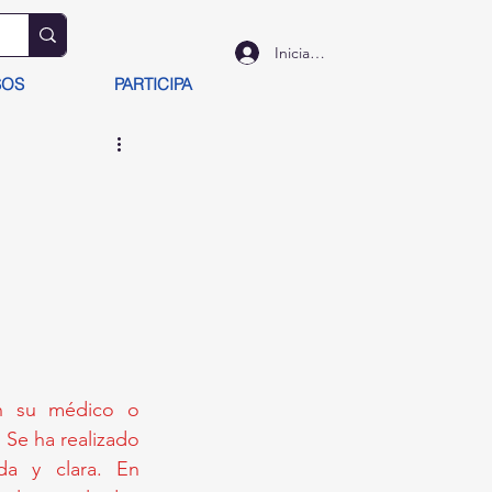
Iniciar sesión
SOS
PARTICIPA
on su médico o 
Se ha realizado 
un esfuerzo para asegurar que la información sea precisa, actualizada y clara. En 