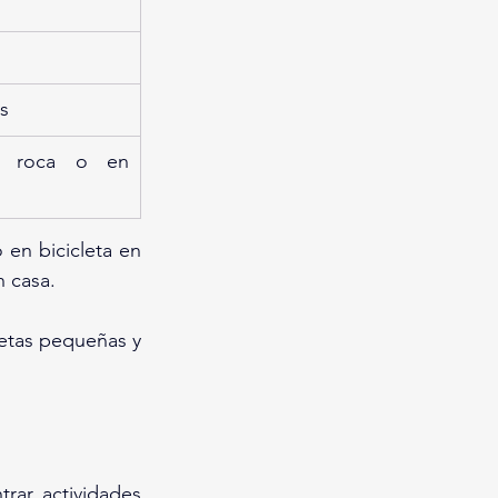
s
s
n roca o en 
en bicicleta en 
n casa.
etas pequeñas y 
rar actividades 