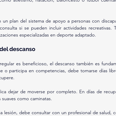
 como atletismo, natación, baloncesto o fútbol cuenta
on un plan del sistema de apoyo a personas con discap
consulta si se pueden incluir actividades recreativas.
izaciones especializadas en deporte adaptado.
 del descanso
regular es beneficioso, el descanso también es fundamen
e o participa en competencias, debe tomarse días libre
cupere.
lica dejar de moverse por completo. En días de recup
es suaves como caminatas.
una lesión, debe consultar con un profesional de salud,