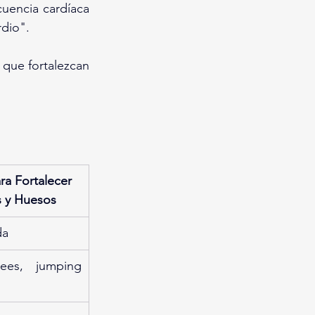
uencia cardíaca 
rdio".
que fortalezcan 
ra Fortalecer 
 y Huesos
da
ees, jumping 