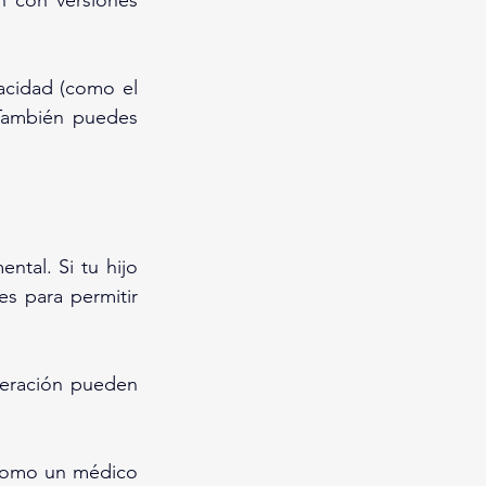
n con versiones 
acidad (como el 
 También puedes 
tal. Si tu hijo 
s para permitir 
eración pueden 
 como un médico 