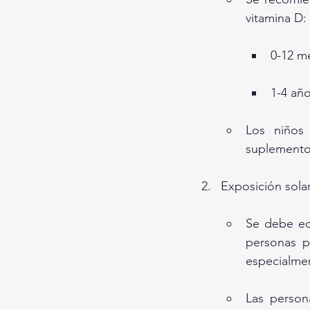
vitamina D:
0-12 me
1-4 año
Los niños
suplementos
Exposición solar
Se debe edu
personas p
especialmen
Las person