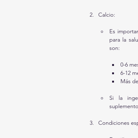
Calcio:
Es importan
para la sal
son:
0-6 me
6-12 m
Más de
Si la inge
suplementos
Condiciones esp