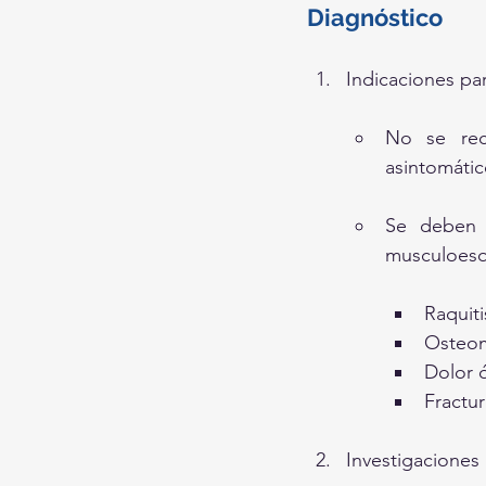
Diagnóstico
Indicaciones pa
No se rec
asintomátic
Se deben m
musculoesqu
Raquit
Osteom
Dolor ó
Fractu
Investigaciones 