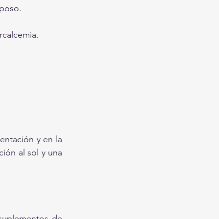
eposo.
rcalcemia.
ntación y en la 
ón al sol y una 
suplementos de 