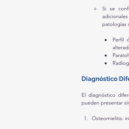
Si se conf
adicionale
patologías 
Perfil 
alterad
Parato
Radiog
Diagnóstico Dif
El diagnóstico dife
pueden presentar sí
Osteomielitis: i