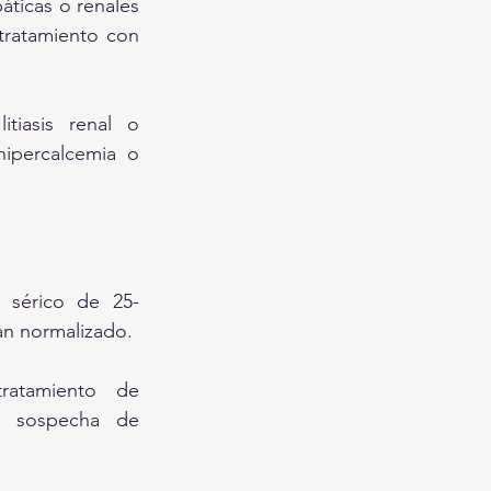
ticas o renales 
tratamiento con 
tiasis renal o 
ipercalcemia o 
 sérico de 25-
han normalizado.
atamiento de 
 sospecha de 