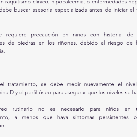
n raquitismo clínico, hipocalcemia, o enfermedades hepá
debe buscar asesoría especializada antes de iniciar el 
 requiere precaución en niños con historial de li
es de piedras en los riñones, debido al riesgo de h
ia.
l tratamiento, se debe medir nuevamente el nivel
mina D y el perfil óseo para asegurar que los niveles se 
reo rutinario no es necesario para niños en tr
ento, a menos que haya síntomas persistentes o
ón.