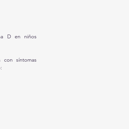
na D en niños 
 con síntomas 
: