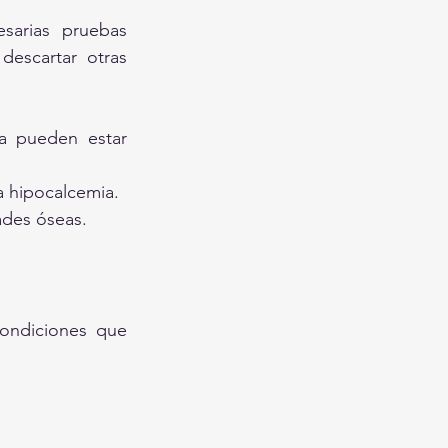
sarias pruebas 
descartar otras 
na pueden estar 
a hipocalcemia.
ades óseas.
condiciones que 