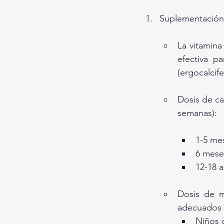
Suplementación
La vitamina
efectiva p
(ergocalcife
Dosis de ca
semanas):
1-5 mes
6 meses
12-18 a
Dosis de m
adecuados a
Niños d