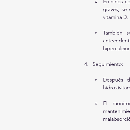
En niños co
graves, se 
vitamina D.
También se
antecedent
hipercalciur
Seguimiento:
Después de
hidroxivita
El monito
mantenimi
malabsorci