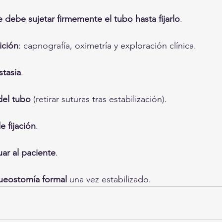
e debe sujetar firmemente el tubo hasta fijarlo
.
ición
: capnografía, oximetría y exploración clínica.
tasia
.
 del tubo
 (retirar suturas tras estabilización).
e fijación
.
uar al paciente
.
queostomía formal
 una vez estabilizado.