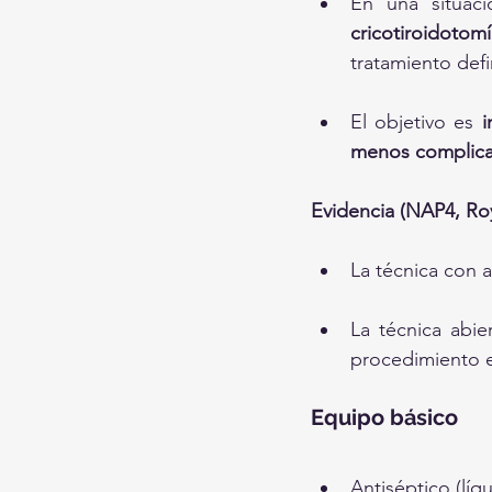
En una situac
cricotiroidotomí
tratamiento defi
El objetivo es 
i
menos complica
Evidencia (NAP4, Roy
La técnica con a
La técnica abie
procedimiento e
Equipo básico
Antiséptico (líqu