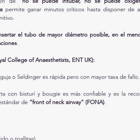
ión de 
“no se puede intubar, no se puede oxige
a
 permite ganar minutos críticos hasta disponer de a
nitivo.
nsertar el tubo de mayor diámetro posible, en el meno
ciones
.
al College of Anaesthetists, ENT UK):
guja o Seldinger es rápida pero con mayor tasa de fallo.
rta con bisturí y bougie es más confiable y es la re
stándar de 
“front of neck airway” (FONA)
.
ido o toallitas).