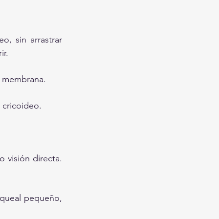
o, sin arrastrar 
ir.
la membrana.
 cricoideo.
visión directa. 
queal pequeño, 