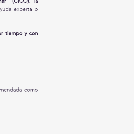
nar” (CICO)
, la 
yuda experta o 
r tiempo y con 
comendada como 