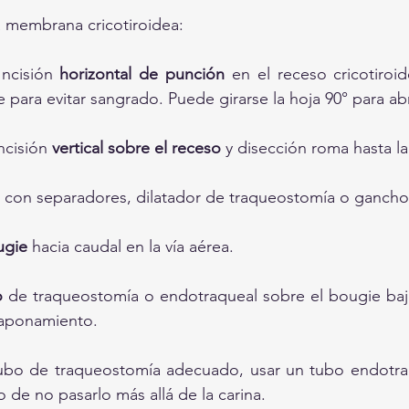
a membrana cricotiroidea:
ncisión 
horizontal de punción
 en el receso cricotiroide
 para evitar sangrado. Puede girarse la hoja 90° para abr
ncisión 
vertical sobre el receso
 y disección roma hasta 
 con separadores, dilatador de traqueostomía o gancho
ugie
 hacia caudal en la vía aérea.
o
 de traqueostomía o endotraqueal sobre el bougie bajo 
taponamiento.
tubo de traqueostomía adecuado, usar un tubo endotra
 de no pasarlo más allá de la carina.