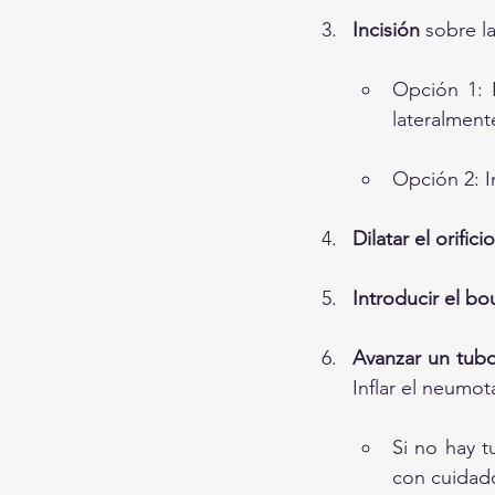
Incisión
 sobre l
Opción 1: I
lateralmente
Opción 2: I
Dilatar el orificio
Introducir el bo
Avanzar un tub
Inflar el neumo
Si no hay 
con cuidado