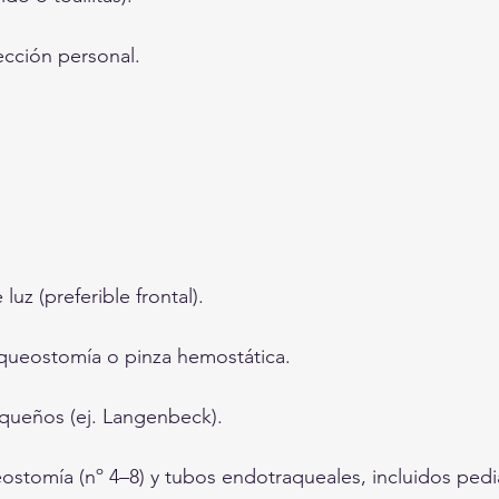
cción personal.
luz (preferible frontal).
aqueostomía o pinza hemostática.
queños (ej. Langenbeck).
ostomía (nº 4–8) y tubos endotraqueales, incluidos pediá