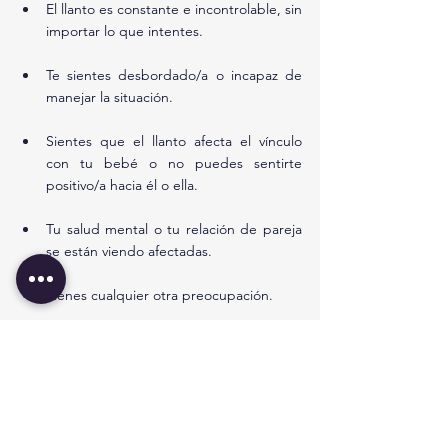
El llanto es constante e incontrolable, sin 
importar lo que intentes.
Te sientes desbordado/a o incapaz de 
manejar la situación.
Sientes que el llanto afecta el vínculo 
con tu bebé o no puedes sentirte 
positivo/a hacia él o ella.
Tu salud mental o tu relación de pareja 
se están viendo afectadas.
Tienes cualquier otra preocupación.
Puntos clave a recordar
El llanto y la inquietud son muy comunes 
en los bebés menores de cuatro meses.