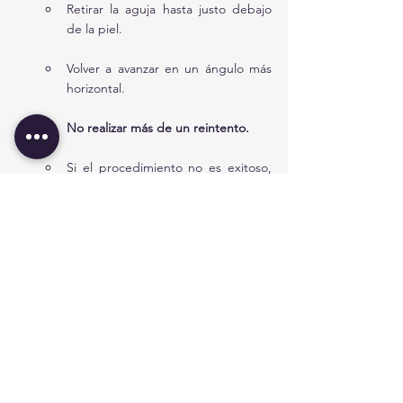
Retirar la aguja hasta justo debajo 
de la piel.
Volver a avanzar en un ángulo más 
horizontal.
No realizar más de un reintento.
Si el procedimiento no es exitoso, 
considerar cateterismo vesical 
intermitente.
Depositar la orina recolectada en frasco 
estéril.
Cuidados posteriores
Colocar un apósito pequeño (tipo Band-
aid®).